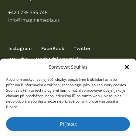
+420 739 355 746
info@imaginemedia.cz
Instagram
FaceBook
Twitter
YouTube
Obchodní Podmínky
Spravovat Souhlas
Ochrana Osobních Údajů
Abychom poskytli co nejlepší služby, používáme k ukládání a/nebo
přístupu k informacím o zařízení, technologie jako jsou soubory cookies.
Souhlas s těmito technologiemi nám umožní zpracovávat údaje, jako je
chování při procházení nebo jedinečná ID na tomto webu. Nesouhlas
Můžete se
spolehnout
nebo odvolání souhlasu může nepříznivě ovlivnit určité vlastnosti a
funkce.
Příjmout