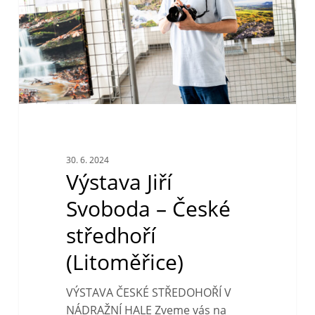
středhoří
(Litoměřice)
30. 6. 2024
Výstava Jiří
Svoboda – České
středhoří
(Litoměřice)
VÝSTAVA ČESKÉ STŘEDOHOŘÍ V
NÁDRAŽNÍ HALE Zveme vás na