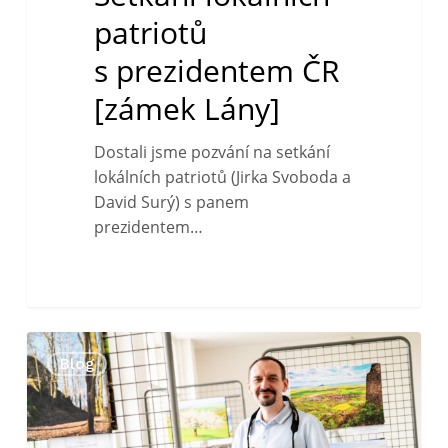
patriotů
s prezidentem ČR
[zámek Lány]
Dostali jsme pozvání na setkání
lokálních patriotů (Jirka Svoboda a
David Surý) s panem
prezidentem…
Výstava
0
Blog
Jiří
Svoboda
–
České