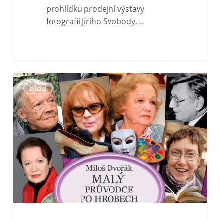
prohlídku prodejní výstavy
fotografií Jiřího Svobody,…
Kniha
0
Blog
–
Malý
průvodce
po hrobech
velkých
(5
díl)